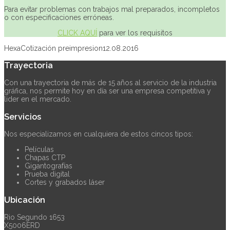
Para evitar problemas con trabajos mal preparados, incompletos
o con especificaciones erróneas.
CLICK AQUÍ
para ver los requisitos
Hexa
Cotización preimpresion
12.08.2016
Trayectoria
Con una trayectoria de más de 15 años al servicio de la industria
gráfica, nos permite hoy en día ser una empresa competitiva y
lider en el mercado.
Servicios
Nos especializamos en cualquiera de estos cincos tipos:
Películas
Chapas CTP
Gigantografías
Prueba digital
Cortes y grabados láser
Ubicación
Rio Segundo 1653
X5006ERD